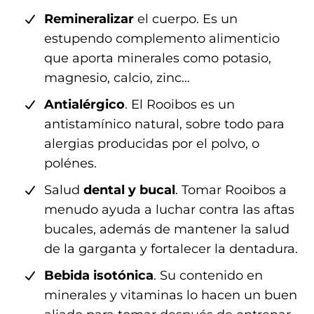
Remineralizar
el cuerpo. Es un
A
estupendo complemento alimenticio
C
que aporta minerales como potasio,
magnesio, calcio, zinc…
T
Antialérgico
. El Rooibos es un
O
antistamínico natural, sobre todo para
alergias producidas por el polvo, o
A
polénes.
C
Salud
dental y bucal
. Tomar Rooibos a
menudo ayuda a luchar contra las aftas
C
bucales, además de mantener la salud
E
de la garganta y fortalecer la dentadura.
Bebida isotónica
. Su contenido en
S
minerales y vitaminas lo hacen un buen
O