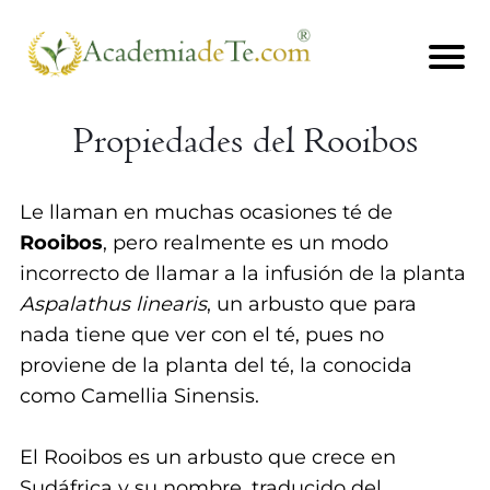
I
N
Propiedades del Rooibos
I
Le llaman en muchas ocasiones té de
C
Rooibos
, pero realmente es un modo
incorrecto de llamar a la infusión de la planta
I
Aspalathus linearis
, un arbusto que para
O
nada tiene que ver con el té, pues no
proviene de la planta del té, la conocida
C
como Camellia Sinensis.
U
El Rooibos es un arbusto que crece en
R
Sudáfrica y su nombre, traducido del