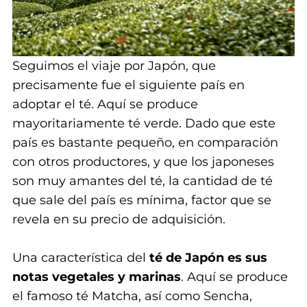
A
C
Seguimos el viaje por Japón, que
precisamente fue el siguiente país en
T
adoptar el té. Aquí se produce
O
mayoritariamente té verde. Dado que este
país es bastante pequeño, en comparación
A
con otros productores, y que los japoneses
C
son muy amantes del té, la cantidad de té
que sale del país es mínima, factor que se
C
revela en su precio de adquisición.
E
Una característica del
té de Japón es sus
S
notas vegetales y marinas
. Aquí se produce
el famoso té Matcha, así como Sencha,
O