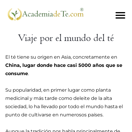
I
N
Viaje por el mundo del té
I
El té tiene su origen en Asia, concretamente en
C
China, lugar donde hace casi 5000 años que se
consume
.
I
O
Su popularidad, en primer lugar como planta
medicinal y más tarde como deleite de la alta
C
sociedad, lo ha llevado por todo el mundo hasta el
U
punto de cultivarse en numerosos países.
R
Aunque la tradición nos habla principalmente de