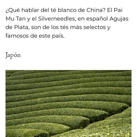
T
¿Qué hablar del té blanco de China? El Pai
Mu Tan y el Silverneedles, en español Agujas
É
de Plata, son de los tés más selectos y
famosos de este país.
B
L
Japón
O
G
C
O
N
T